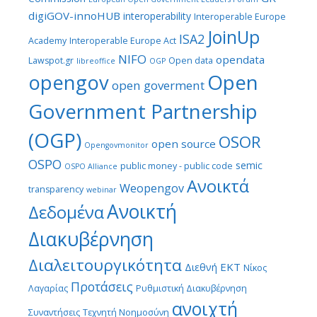
digiGOV-innoHUB
interoperability
Interoperable Europe
JoinUp
ISA2
Academy
Interoperable Europe Act
NIFO
opendata
Lawspot.gr
Open data
libreoffice
OGP
Open
opengov
open goverment
Government Partnership
(OGP)
OSOR
open source
Opengovmonitor
OSPO
semic
public money - public code
OSPO Alliance
Ανοικτά
Weopengov
transparency
webinar
Ανοικτή
Δεδομένα
Διακυβέρνηση
Διαλειτουργικότητα
ΕΚΤ
Διεθνή
Νίκος
Προτάσεις
Λαγαρίας
Ρυθμιστική Διακυβέρνηση
ανοιχτή
Συναντήσεις
Τεχνητή Νοημοσύνη