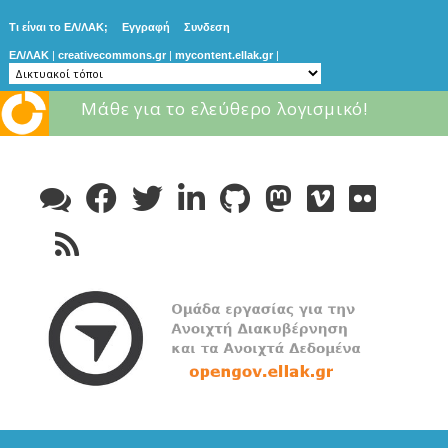
Τι είναι το ΕΛ/ΛΑΚ;
Εγγραφή
Συνδεση
ΕΛ/ΛΑΚ
|
creativecommons.gr
|
mycontent.ellak.gr
|
Μάθε για το ελεύθερο λογισμικό!
Skip
to
content