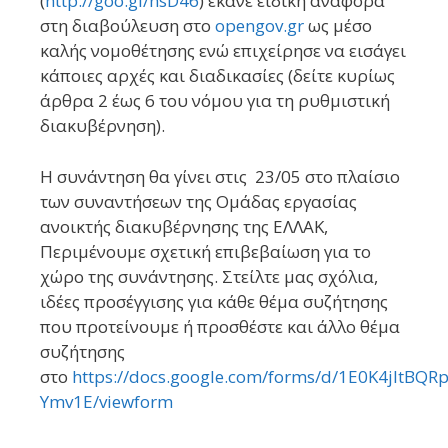
(
http://goo.gl/nsD46
) έκανε ειδική αναφορά
στη διαβούλευση στο
opengov.gr
ως μέσο
καλής νομοθέτησης ενώ επιχείρησε να εισάγει
κάποιες αρχές και διαδικασίες (δείτε κυρίως
άρθρα 2 έως 6 του νόμου για τη ρυθμιστική
διακυβέρνηση).
H συνάντηση θα γίνει στις 23/05 στο πλαίσιο
των συναντήσεων της Ομάδας εργασίας
ανοικτής διακυβέρνησης της ΕΛΛΑΚ,
Περιμένουμε σχετική επιβεβαίωση για το
χώρο της συνάντησης. Στείλτε μας σχόλια,
ιδέες προσέγγισης για κάθε θέμα συζήτησης
που προτείνουμε ή προσθέστε και άλλο θέμα
συζήτησης
στο
https://docs.google.com/forms/d/1E0K4jltBQ
Ymv1E/viewform