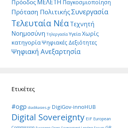
ΜΕΛΕΤΗ
Πρόοδος
Παγκοσμιοποίηση
Συνεργασία
Πρόταση Πολιτικής
Τελευταία Νέα
Τεχνητή
Νοημοσύνη
Χωρίς
Υγεία
Τηλεργασία
κατηγορία
Ψηφιακές Δεξιότητες
Ψηφιακή Ανεξαρτησία
Ετικέτες
#ogp
DigiGov-innoHUB
diadikasies.gr
Digital Sovereignty
EIF
European
GR
Commission
European Open Government Leaders Forum