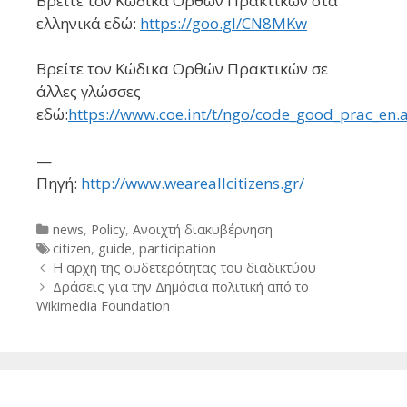
Βρείτε τον Κώδικα Ορθών Πρακτικών στα
ελληνικά εδώ:
https://goo.gl/CN8MKw
Βρείτε τον Κώδικα Ορθών Πρακτικών σε
άλλες γλώσσες
εδώ:
https://www.coe.int/t/ngo/code_good_prac_en.
—
Πηγή:
http://www.weareallcitizens.gr/
Categories
news
,
Policy
,
Ανοιχτή διακυβέρνηση
Tags
citizen
,
guide
,
participation
Post
Η αρχή της ουδετερότητας του διαδικτύου
navigation
Δράσεις για την Δημόσια πολιτική από το
Wikimedia Foundation