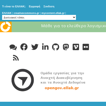
Τι είναι το ΕΛ/ΛΑΚ;
Εγγραφή
Συνδεση
ΕΛ/ΛΑΚ
|
creativecommons.gr
|
mycontent.ellak.gr
|
Μάθε για το ελεύθερο λογισμικ
Skip
to
content