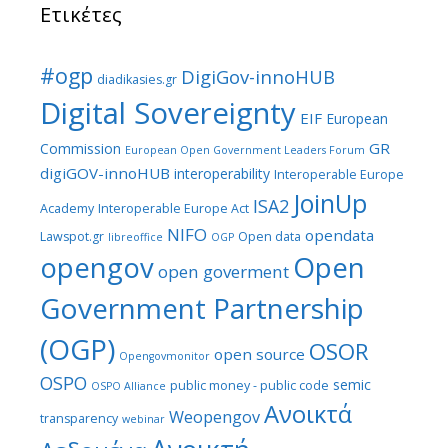
Ετικέτες
#ogp
DigiGov-innoHUB
diadikasies.gr
Digital Sovereignty
EIF
European
GR
Commission
European Open Government Leaders Forum
digiGOV-innoHUB
interoperability
Interoperable Europe
JoinUp
ISA2
Academy
Interoperable Europe Act
NIFO
opendata
Lawspot.gr
Open data
libreoffice
OGP
Open
opengov
open goverment
Government Partnership
(OGP)
OSOR
open source
Opengovmonitor
OSPO
semic
public money - public code
OSPO Alliance
Ανοικτά
Weopengov
transparency
webinar