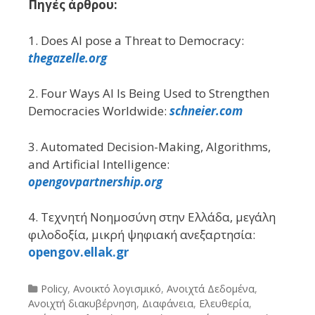
Πηγές άρθρου:
1. Does AI pose a Threat to Democracy:
thegazelle.org
2. Four Ways AI Is Being Used to Strengthen
Democracies Worldwide:
schneier.com
3. Automated Decision-Making, Algorithms,
and Artificial Intelligence:
opengovpartnership.org
4. Τεχνητή Νοημοσύνη στην Ελλάδα, μεγάλη
φιλοδοξία, μικρή ψηφιακή ανεξαρτησία:
opengov.ellak.gr
Categories
Policy
,
Ανοικτό λογισμικό
,
Ανοιχτά Δεδομένα
,
Ανοιχτή διακυβέρνηση
,
Διαφάνεια
,
Ελευθερία
,