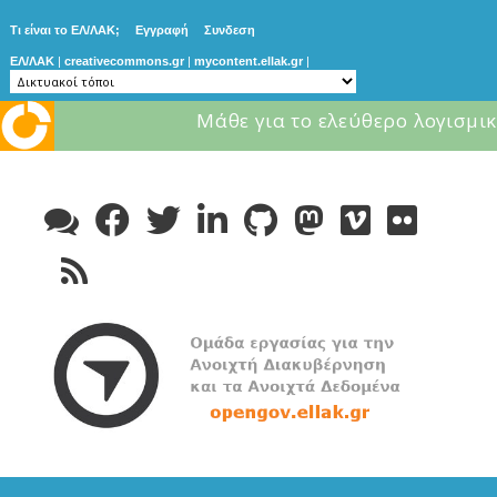
Τι είναι το ΕΛ/ΛΑΚ;
Εγγραφή
Συνδεση
ΕΛ/ΛΑΚ
|
creativecommons.gr
|
mycontent.ellak.gr
|
Μάθε για το ελεύθερο λογισμικ
Skip
to
content