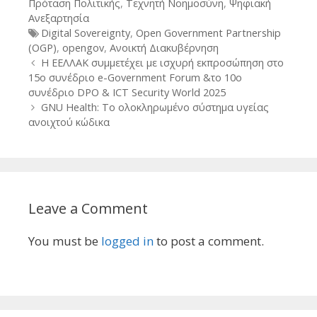
Πρόταση Πολιτικής
,
Τεχνητή Νοημοσύνη
,
Ψηφιακή
Ανεξαρτησία
Tags
Digital Sovereignty
,
Open Government Partnership
(OGP)
,
opengov
,
Ανοικτή Διακυβέρνηση
Post
Η ΕΕΛΛΑΚ συμμετέχει με ισχυρή εκπροσώπηση στο
navigation
15ο συνέδριο e-Government Forum &το 10ο
συνέδριο DPO & ICT Security World 2025
GNU Health: Το ολοκληρωμένο σύστημα υγείας
ανοιχτού κώδικα
Leave a Comment
You must be
logged in
to post a comment.