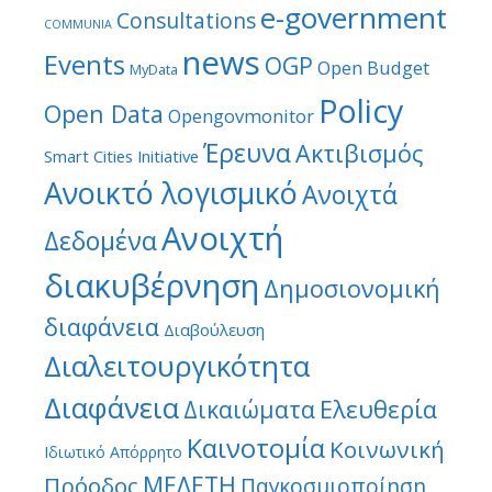
e-government
Consultations
COMMUNIA
news
Events
OGP
Open Budget
MyData
Policy
Open Data
Opengovmonitor
Έρευνα
Ακτιβισμός
Smart Cities Initiative
Ανοικτό λογισμικό
Ανοιχτά
Ανοιχτή
Δεδομένα
διακυβέρνηση
Δημοσιονομική
διαφάνεια
Διαβούλευση
Διαλειτουργικότητα
Διαφάνεια
Ελευθερία
Δικαιώματα
Καινοτομία
Κοινωνική
Ιδιωτικό Απόρρητο
ΜΕΛΕΤΗ
Πρόοδος
Παγκοσμιοποίηση