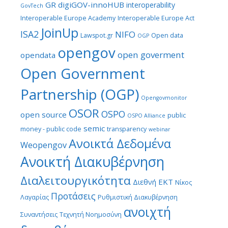
GR digiGOV-innoHUB
interoperability
GovTech
Interoperable Europe Academy
Interoperable Europe Act
JoinUp
ISA2
NIFO
Lawspot.gr
Open data
OGP
opengov
open goverment
opendata
Open Government
Partnership (OGP)
Opengovmonitor
OSOR
OSPO
open source
public
OSPO Alliance
semic
money - public code
transparency
webinar
Ανοικτά Δεδομένα
Weopengov
Ανοικτή Διακυβέρνηση
Διαλειτουργικότητα
ΕΚΤ
Διεθνή
Νίκος
Προτάσεις
Λαγαρίας
Ρυθμιστική Διακυβέρνηση
ανοιχτή
Συναντήσεις
Τεχνητή Νοημοσύνη