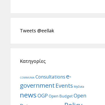
Tweets @eellak
Κατηγορίες
e-
Consultations
COMMUNIA
government
Events
MyData
news
Open
OGP
Open Budget