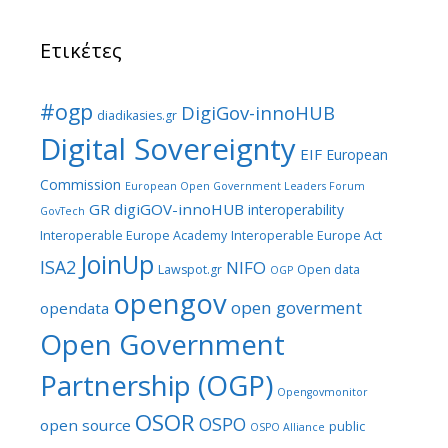
Ετικέτες
#ogp
DigiGov-innoHUB
diadikasies.gr
Digital Sovereignty
EIF
European
Commission
European Open Government Leaders Forum
GR digiGOV-innoHUB
interoperability
GovTech
Interoperable Europe Academy
Interoperable Europe Act
JoinUp
ISA2
NIFO
Lawspot.gr
Open data
OGP
opengov
open goverment
opendata
Open Government
Partnership (OGP)
Opengovmonitor
OSOR
OSPO
open source
public
OSPO Alliance