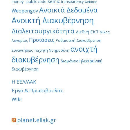
semic
money - public code
transparency
webinar
Ανοικτά Δεδομένα
Weopengov
Ανοικτή Διακυβέρνηση
Διαλειτουργικότητα
ΕΚΤ
Διεθνή
Νίκος
Προτάσεις
Λαγαρίας
Ρυθμιστική Διακυβέρνηση
ανοιχτή
Συναντήσεις
Τεχνητή Νοημοσύνη
διακυβέρνηση
ηλεκτρονική
διαφάνεια
διακυβέρνηση
Η ΕΕΛ/ΛΑΚ
Έργα & Πρωτοβουλίες
Wiki
planet.ellak.gr