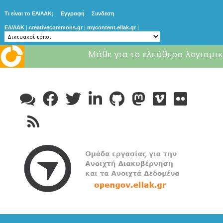
Τι είναι το ΕΛ/ΛΑΚ;
Εγγραφή
Συνδεση
ΕΛ/ΛΑΚ
|
creativecommons.gr
|
mycontent.ellak.gr
|
Μάθε για το ελεύθερο λογισμικ
Skip
to
content