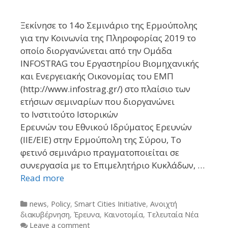
Ξεκίνησε το 14ο Σεμινάριο της Ερμούπολης
για την Κοινωνία της Πληροφορίας 2019 το
οποίο διοργανώνεται από την Ομάδα
INFOSTRAG του Εργαστηρίου Βιομηχανικής
και Ενεργειακής Οικονομίας του ΕΜΠ
(http://www.infostrag.gr/) στο πλαίσιο των
ετήσιων σεμιναρίων που διοργανώνει
το Ινστιτούτο Ιστορικών
Ερευνών του Εθνικού Ιδρύματος Ερευνών
(ΙIΕ/ΕΙΕ) στην Ερμούπολη της Σύρου, Το
φετινό σεμινάριο πραγματοποιείται σε
συνεργασία με το Επιμελητήριο Κυκλάδων, …
Read more
Categories
news
,
Policy
,
Smart Cities Initiative
,
Ανοιχτή
διακυβέρνηση
,
Έρευνα
,
Καινοτομία
,
Τελευταία Νέα
Leave a comment