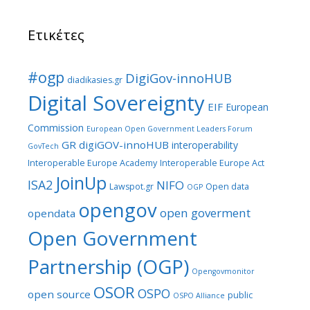
Ετικέτες
#ogp
DigiGov-innoHUB
diadikasies.gr
Digital Sovereignty
EIF
European
Commission
European Open Government Leaders Forum
GR digiGOV-innoHUB
interoperability
GovTech
Interoperable Europe Academy
Interoperable Europe Act
JoinUp
ISA2
NIFO
Lawspot.gr
Open data
OGP
opengov
open goverment
opendata
Open Government
Partnership (OGP)
Opengovmonitor
OSOR
OSPO
open source
public
OSPO Alliance