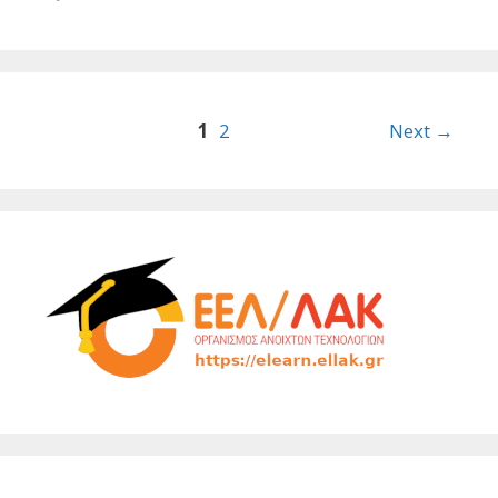
Post
1
2
Next →
navigation