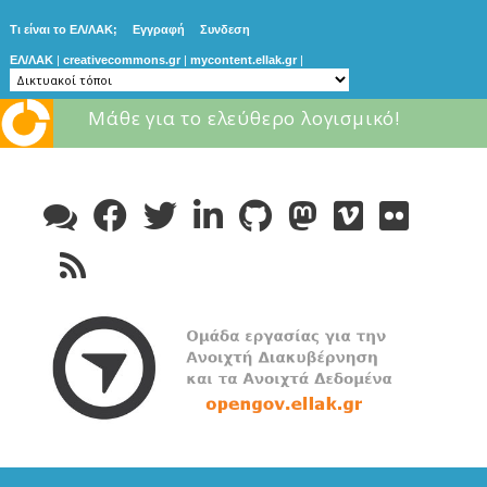
Τι είναι το ΕΛ/ΛΑΚ;
Εγγραφή
Συνδεση
ΕΛ/ΛΑΚ
|
creativecommons.gr
|
mycontent.ellak.gr
|
Μάθε για το ελεύθερο λογισμικό!
Skip
to
content