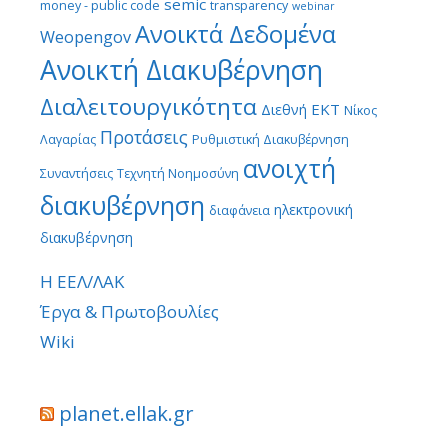
semic
money - public code
transparency
webinar
Ανοικτά Δεδομένα
Weopengov
Ανοικτή Διακυβέρνηση
Διαλειτουργικότητα
ΕΚΤ
Διεθνή
Νίκος
Προτάσεις
Λαγαρίας
Ρυθμιστική Διακυβέρνηση
ανοιχτή
Συναντήσεις
Τεχνητή Νοημοσύνη
διακυβέρνηση
ηλεκτρονική
διαφάνεια
διακυβέρνηση
Η ΕΕΛ/ΛΑΚ
Έργα & Πρωτοβουλίες
Wiki
planet.ellak.gr