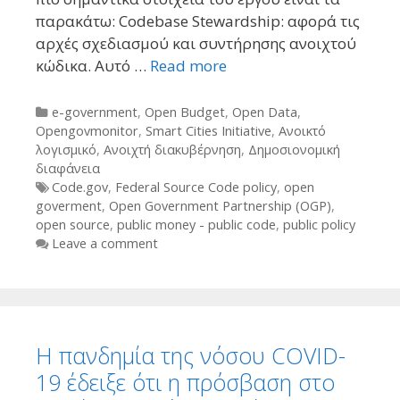
παρακάτω: Codebase Stewardship: αφορά τις
αρχές σχεδιασμού και συντήρησης ανοιχτού
κώδικα. Αυτό …
Read more
Categories
e-government
,
Open Budget
,
Open Data
,
Opengovmonitor
,
Smart Cities Initiative
,
Ανοικτό
λογισμικό
,
Ανοιχτή διακυβέρνηση
,
Δημοσιονομική
διαφάνεια
Tags
Code.gov
,
Federal Source Code policy
,
open
goverment
,
Open Government Partnership (OGP)
,
open source
,
public money - public code
,
public policy
Leave a comment
Η πανδημία της νόσου COVID-
19 έδειξε ότι η πρόσβαση στο