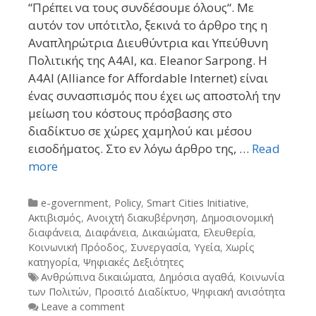
“Πρέπει να τους συνδέσουμε όλους“. Με
αυτόν τον υπότιτλο, ξεκινά το άρθρο της η
Αναπληρώτρια Διευθύντρια και Υπεύθυνη
Πολιτικής της A4AI, κα. Eleanor Sarpong. Η
A4AI (Alliance for Affordable Internet) είναι
ένας συνασπισμός που έχει ως αποστολή την
μείωση του κόστους πρόσβασης στο
διαδίκτυο σε χώρες χαμηλού και μέσου
εισοδήματος. Στο εν λόγω άρθρο της, …
Read
more
Categories
e-government
,
Policy
,
Smart Cities Initiative
,
Ακτιβισμός
,
Ανοιχτή διακυβέρνηση
,
Δημοσιονομική
διαφάνεια
,
Διαφάνεια
,
Δικαιώματα
,
Ελευθερία
,
Κοινωνική Πρόοδος
,
Συνεργασία
,
Υγεία
,
Χωρίς
κατηγορία
,
Ψηφιακές Δεξιότητες
Tags
Ανθρώπινα δικαιώματα
,
Δημόσια αγαθά
,
Κοινωνία
των Πολιτών
,
Προσιτό Διαδίκτυο
,
Ψηφιακή ανισότητα
Leave a comment