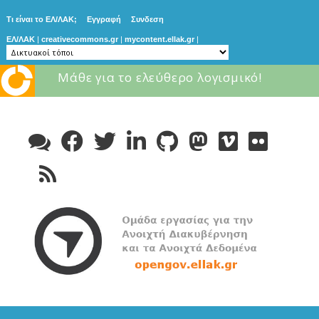
Τι είναι το ΕΛ/ΛΑΚ;
Εγγραφή
Συνδεση
ΕΛ/ΛΑΚ
|
creativecommons.gr
|
mycontent.ellak.gr
|
Μάθε για το ελεύθερο λογισμικό!
Skip
to
content