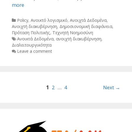
more
Categories
Policy
,
Ανοικτό λογισμικό
,
Ανοιχτά Δεδομένα
,
Ανοιχτή διακυβέρνηση
,
Δημοσιονομική διαφάνεια
,
Πρόταση Πολιτικής
,
Τεχνητή Νοημοσύνη
Tags
Ανοικτά Δεδομένα
,
ανοιχτή διακυβέρνηση
,
Διαλειτουργικότητα
Leave a comment
Post
1
2
…
4
Next →
navigation