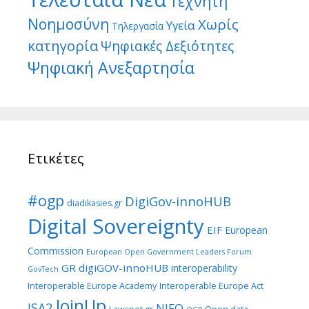
Τεχνητή
Νοημοσύνη
Χωρίς
Υγεία
Τηλεργασία
κατηγορία
Ψηφιακές Δεξιότητες
Ψηφιακή Ανεξαρτησία
Ετικέτες
#ogp
DigiGov-innoHUB
diadikasies.gr
Digital Sovereignty
EIF
European
Commission
European Open Government Leaders Forum
GR digiGOV-innoHUB
interoperability
GovTech
Interoperable Europe Academy
Interoperable Europe Act
JoinUp
ISA2
NIFO