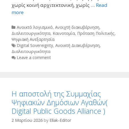
χωρίς κοινή αρχιτεκτονική, χωρίς …
Read
more
Categories
Ανοικτό λογισμικό
,
Ανοιχτή διακυβέρνηση
,
Διαλειτουργικότητα
,
Καινοτομία
,
Πρόταση Πολιτικής
,
Ψηφιακή Ανεξαρτησία
Tags
Digital Sovereignty
,
Ανοικτή Διακυβέρνηση
,
Διαλειτουργικότητα
Leave a comment
Η αποστολή της Συμμαχίας
Ψηφιακών Δημόσιων Αγαθών(
Digital Public Goods Alliance )
2 Μαρτίου 2026
by
Ellak-Editor