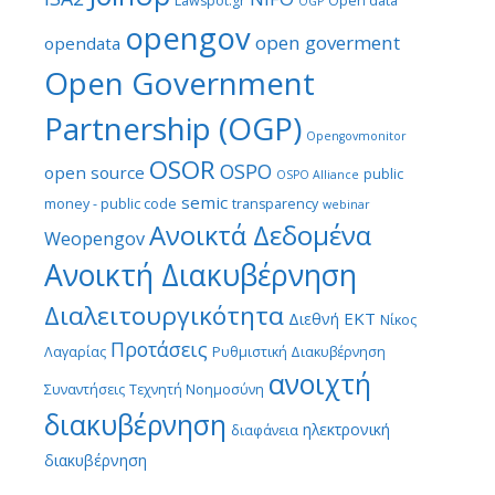
Lawspot.gr
Open data
OGP
opengov
open goverment
opendata
Open Government
Partnership (OGP)
Opengovmonitor
OSOR
OSPO
open source
public
OSPO Alliance
semic
money - public code
transparency
webinar
Ανοικτά Δεδομένα
Weopengov
Ανοικτή Διακυβέρνηση
Διαλειτουργικότητα
ΕΚΤ
Διεθνή
Νίκος
Προτάσεις
Λαγαρίας
Ρυθμιστική Διακυβέρνηση
ανοιχτή
Συναντήσεις
Τεχνητή Νοημοσύνη
διακυβέρνηση
ηλεκτρονική
διαφάνεια
διακυβέρνηση