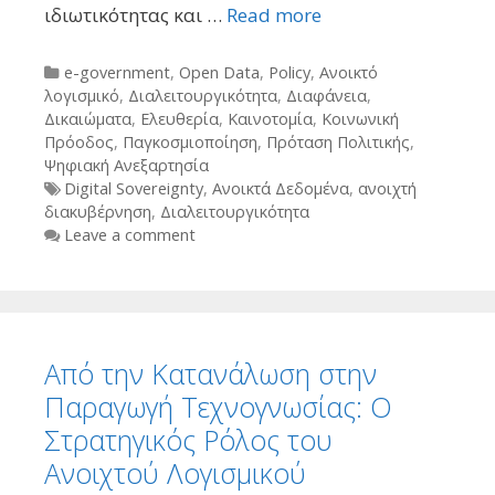
ιδιωτικότητας και …
Read more
Categories
e-government
,
Open Data
,
Policy
,
Ανοικτό
λογισμικό
,
Διαλειτουργικότητα
,
Διαφάνεια
,
Δικαιώματα
,
Ελευθερία
,
Καινοτομία
,
Κοινωνική
Πρόοδος
,
Παγκοσμιοποίηση
,
Πρόταση Πολιτικής
,
Ψηφιακή Ανεξαρτησία
Tags
Digital Sovereignty
,
Ανοικτά Δεδομένα
,
ανοιχτή
διακυβέρνηση
,
Διαλειτουργικότητα
Leave a comment
Από την Κατανάλωση στην
Παραγωγή Τεχνογνωσίας: Ο
Στρατηγικός Ρόλος του
Ανοιχτού Λογισμικού