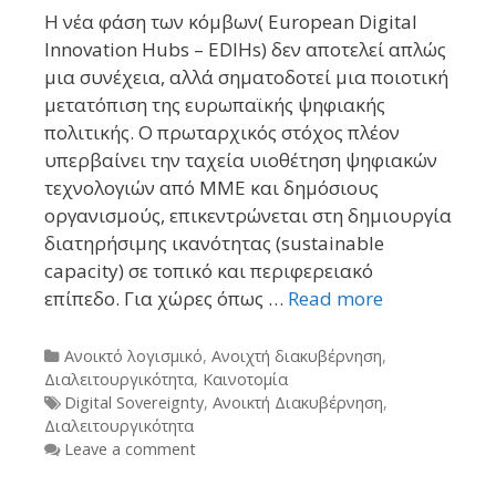
Η νέα φάση των κόμβων( European Digital
Innovation Hubs – EDIHs) δεν αποτελεί απλώς
μια συνέχεια, αλλά σηματοδοτεί μια ποιοτική
μετατόπιση της ευρωπαϊκής ψηφιακής
πολιτικής. O πρωταρχικός στόχος πλέον
υπερβαίνει την ταχεία υιοθέτηση ψηφιακών
τεχνολογιών από ΜΜΕ και δημόσιους
οργανισμούς, επικεντρώνεται στη δημιουργία
διατηρήσιμης ικανότητας (sustainable
capacity) σε τοπικό και περιφερειακό
επίπεδο. Για χώρες όπως …
Read more
Categories
Ανοικτό λογισμικό
,
Ανοιχτή διακυβέρνηση
,
Διαλειτουργικότητα
,
Καινοτομία
Tags
Digital Sovereignty
,
Ανοικτή Διακυβέρνηση
,
Διαλειτουργικότητα
Leave a comment