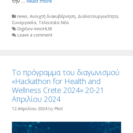
την …
Read more
Categories
news
,
Ανοιχτή διακυβέρνηση
,
Διαλειτουργικότητα
,
Συνεργασία
,
Τελευταία Νέα
Tags
DigiGov-innoHUB
Leave a comment
To πρόγραμμα του διαγωνισμού
«Hackathon for Health and
Wellness Crete 2024» 20-21
Απριλίου 2024
12 Απριλίου 2024
by
Pkst