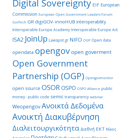
Digital Sovereignty
EIF
European
Commission
European Open Government Leaders Forum
GR digiGOV-innoHUB
interoperability
GovTech
Interoperable Europe Academy
Interoperable Europe Act
JoinUp
ISA2
NIFO
Lawspot.gr
Open data
OGP
opengov
open goverment
opendata
Open Government
Partnership (OGP)
Opengovmonitor
OSOR
OSPO
open source
public
OSPO Alliance
semic
money - public code
transparency
webinar
Ανοικτά Δεδομένα
Weopengov
Ανοικτή Διακυβέρνηση
Διαλειτουργικότητα
ΕΚΤ
Διεθνή
Νίκος
Προτάσεις