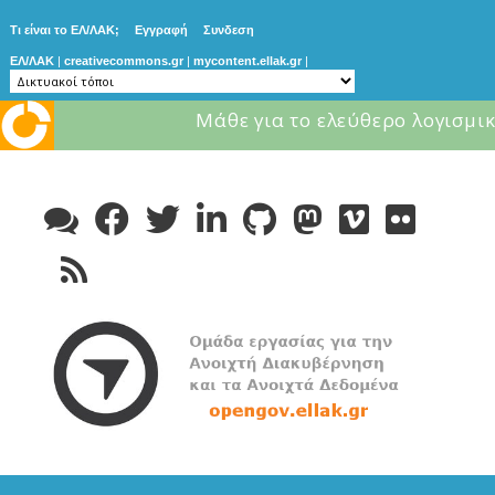
Τι είναι το ΕΛ/ΛΑΚ;
Εγγραφή
Συνδεση
ΕΛ/ΛΑΚ
|
creativecommons.gr
|
mycontent.ellak.gr
|
Μάθε για το ελεύθερο λογισμικ
Skip
to
content