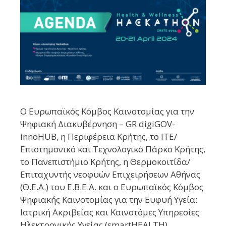
Ο Ευρωπαϊκός Κόμβος Καινοτομίας για την
Ψηφιακή Διακυβέρνηση – GR digiGOV-
innoHUB, η Περιφέρεια Κρήτης, το ITE/
Επιστημονικό και Τεχνολογικό Πάρκο Κρήτης,
το Πανεπιστήμιο Κρήτης, η Θερμοκοιτίδα/
Επιταχυντής νεοφυών Επιχειρήσεων Αθήνας
(Θ.Ε.Α.) του Ε.Β.Ε.Α. και ο Ευρωπαϊκός Κόμβος
Ψηφιακής Καινοτομίας για την Ευφυή Υγεία:
Ιατρική Ακριβείας και Καινοτόμες Υπηρεσίες
Ηλεκτρονικής Υγείας (smartHEALTH)