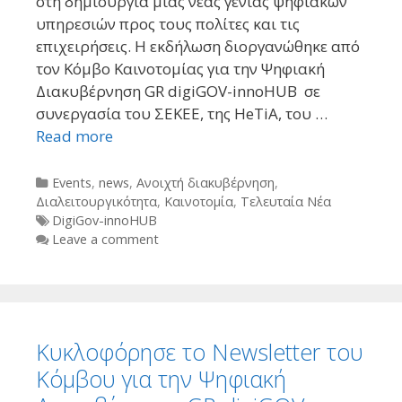
στη δημιουργία μιας νέας γενιάς ψηφιακών
υπηρεσιών προς τους πολίτες και τις
επιχειρήσεις. Η εκδήλωση διοργανώθηκε από
τον Κόμβο Καινοτομίας για την Ψηφιακή
Διακυβέρνηση GR digiGOV-innoHUB σε
συνεργασία του ΣΕΚΕΕ, της HeTiA, του …
Read more
Categories
Events
,
news
,
Ανοιχτή διακυβέρνηση
,
Διαλειτουργικότητα
,
Καινοτομία
,
Τελευταία Νέα
Tags
DigiGov-innoHUB
Leave a comment
Κυκλοφόρησε το Newsletter του
Κόμβου για την Ψηφιακή