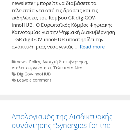
newsletter μπορείτε να διαβάσετε τα
τελευταία νέα από τις δράσεις και τις
εκδηλώσεις του Κόμβου GR digiGOV-
innoHUB. O Ευρωπαϊκός Κόμβος Ψηφιακής
Καινοτομίας για την Ψηφιακή Διακυβέρνηση
– GR digiGOV-innoHUB υποστηρίζει την
ανάπτυξη μιας νέας γενιάς …
Read more
Categories
news
,
Policy
,
Ανοιχτή διακυβέρνηση
,
Διαλειτουργικότητα
,
Τελευταία Νέα
Tags
DigiGov-innoHUB
Leave a comment
Απολογισμός της Διαδικτυακής
συνάντησης “Synergies for the