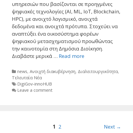
υπηρεσιών που βασίζονται σε προηγμένες
ψηφιακές τεχνολογίες (AI, ML, IoT, Blockchain,
HPC), με ανοιχτό λογισμικό, ανοιχτά
δεδομένα και ανοιχτά πρότυπα. Στοχεύει να
αναπτύξει ένα οικοσύστημα φορέων
ψηφιακού μετασχηματισμού προωθώντας
την καινοτομία στη Δημόσια Διοίκηση.
Διαβάστε μερικά …
Read more
Categories
news
,
Ανοιχτή διακυβέρνηση
,
Διαλειτουργικότητα
,
Τελευταία Νέα
Tags
DigiGov-innoHUB
Leave a comment
Post
1
2
Next →