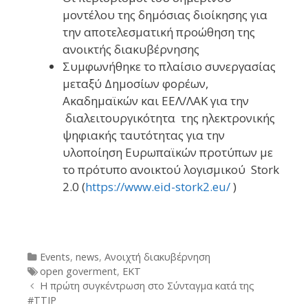
μοντέλου της δημόσιας διοίκησης για
την αποτελεσματική προώθηση της
ανοικτής διακυβέρνησης
Συμφωνήθηκε το πλαίσιο συνεργασίας
μεταξύ Δημοσίων φορέων,
Ακαδημαϊκών και ΕΕΛ/ΛΑΚ για την
διαλειτουργικότητα της ηλεκτρονικής
ψηφιακής ταυτότητας για την
υλοποίηση Ευρωπαϊκών προτύπων με
το πρότυπο ανοικτού λογισμικού Stork
2.0 (
https://www.eid-stork2.eu/
)
Categories
Events
,
news
,
Ανοιχτή διακυβέρνηση
Tags
open goverment
,
ΕΚΤ
Post
Η πρώτη συγκέντρωση στο Σύνταγμα κατά της
navigation
#TTIP