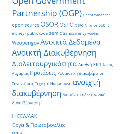
Open Government
Partnership (OGP)
Opengovmonitor
OSOR
OSPO
open source
public
OSPO Alliance
semic
money - public code
transparency
webinar
Ανοικτά Δεδομένα
Weopengov
Ανοικτή Διακυβέρνηση
Διαλειτουργικότητα
ΕΚΤ
Διεθνή
Νίκος
Προτάσεις
Λαγαρίας
Ρυθμιστική Διακυβέρνηση
ανοιχτή
Συναντήσεις
Τεχνητή Νοημοσύνη
διακυβέρνηση
ηλεκτρονική
διαφάνεια
διακυβέρνηση
Η ΕΕΛ/ΛΑΚ
Έργα & Πρωτοβουλίες
Wiki