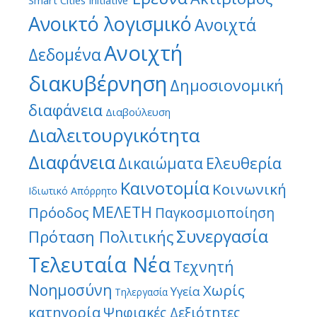
Smart Cities Initiative
Ανοικτό λογισμικό
Ανοιχτά
Ανοιχτή
Δεδομένα
διακυβέρνηση
Δημοσιονομική
διαφάνεια
Διαβούλευση
Διαλειτουργικότητα
Διαφάνεια
Ελευθερία
Δικαιώματα
Καινοτομία
Κοινωνική
Ιδιωτικό Απόρρητο
ΜΕΛΕΤΗ
Πρόοδος
Παγκοσμιοποίηση
Συνεργασία
Πρόταση Πολιτικής
Τελευταία Νέα
Τεχνητή
Νοημοσύνη
Χωρίς
Υγεία
Τηλεργασία
κατηγορία
Ψηφιακές Δεξιότητες