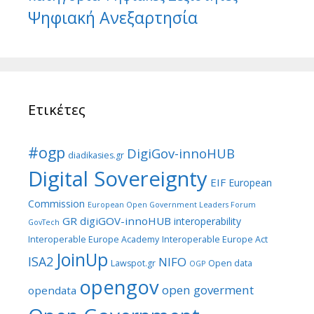
Ψηφιακή Ανεξαρτησία
Ετικέτες
#ogp
DigiGov-innoHUB
diadikasies.gr
Digital Sovereignty
EIF
European
Commission
European Open Government Leaders Forum
GR digiGOV-innoHUB
interoperability
GovTech
Interoperable Europe Academy
Interoperable Europe Act
JoinUp
ISA2
NIFO
Lawspot.gr
Open data
OGP
opengov
open goverment
opendata