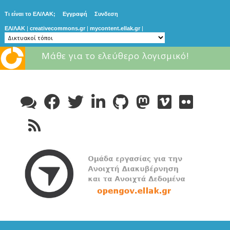
Τι είναι το ΕΛ/ΛΑΚ;
Εγγραφή
Συνδεση
ΕΛ/ΛΑΚ
|
creativecommons.gr
|
mycontent.ellak.gr
|
Μάθε για το ελεύθερο λογισμικό!
Skip
to
content