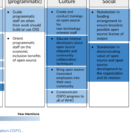
ization-OSPO…