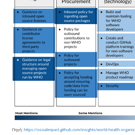
Πηγή:
https://socialimpact.github.com/insights/world-health-organ