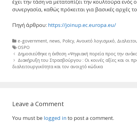
έχει την τάση να μετατοπίζει την κουλτούρα ενός
συνεργασία, καθώς πρόκειται για βασικές αρχές τ
Πηγή άρθρου:
https://joinup.ec.europa.eu/
Categories
e-government
,
news
,
Policy
,
Ανοικτό λογισμικό
,
Διαλειτο
Tags
OSPO
Post
Δημοσιεύθηκε η έκθεση «Ψηφιακή πορεία προς την ανάκα
navigation
Διακήρυξη του Στρασβούργου : Οι κοινές αξίες και οι π
διαλειτουργικότητα και τον ανοιχτό κώδικα
Leave a Comment
You must be
logged in
to post a comment.