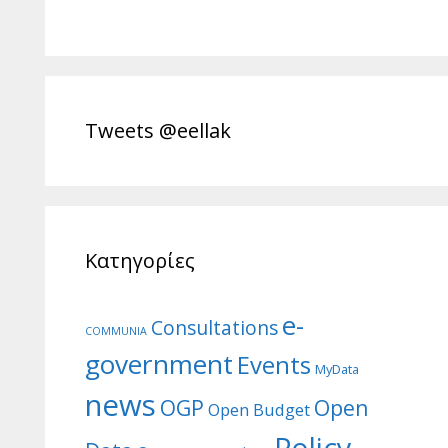
Tweets @eellak
Κατηγορίες
e-
Consultations
COMMUNIA
government
Events
MyData
news
Open
OGP
Open Budget
Policy