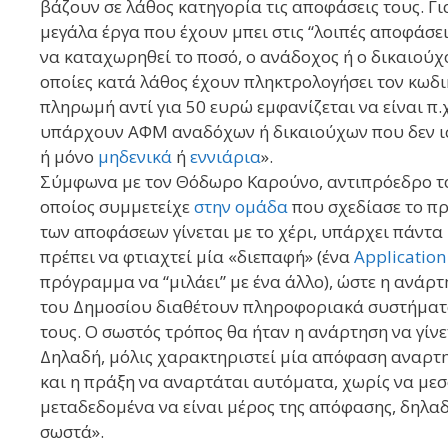
βάζουν σε λάθος κατηγορία τις αποφάσεις τους. Γ
μεγάλα έργα που έχουν μπει στις “λοιπές αποφάσει
να καταχωρηθεί το ποσό, ο ανάδοχος ή ο δικαιούχ
οποίες κατά λάθος έχουν πληκτρολογήσει τον κωδι
πληρωμή αντί για 50 ευρώ εμφανίζεται να είναι π.
υπάρχουν ΑΦΜ αναδόχων ή δικαιούχων που δεν ισ
ή μόνο
μηδενικά
ή
εννιάρια
».
Σύμφωνα με τον Θόδωρο Καρούνο, αντιπρόεδρο το
οποίος συμμετείχε
στην ομάδα
που σχεδίασε το πρ
των αποφάσεων γίνεται με το χέρι, υπάρχει πάντα η
πρέπει να φτιαχτεί μία «διεπαφή» (ένα
Application
πρόγραμμα να “μιλάει” με ένα άλλο), ώστε η ανάρτ
του Δημοσίου διαθέτουν πληροφοριακά συστήματα, ε
τους. Ο σωστός τρόπος θα ήταν η ανάρτηση να γίν
Δηλαδή, μόλις χαρακτηριστεί μία απόφαση αναρτητέ
και η πράξη να αναρτάται αυτόματα, χωρίς να μεσ
μεταδεδομένα να είναι μέρος της απόφασης, δηλαδή
σωστά».