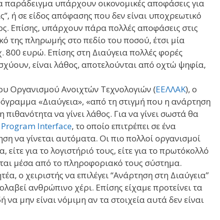
ια παράδειγμα υπάρχουν οικονομικές αποφάσεις για
ς”, ή σε είδος απόφασης που δεν είναι υποχρεωτικό
ος. Επίσης, υπάρχουν πάρα πολλές αποφάσεις στις
κό της πληρωμής στο πεδίο του ποσού, έτσι μία
χ. 800 ευρώ. Επίσης στη Διαύγεια πολλές φορές
χύουν, είναι λάθος, αποτελούνται από οχτώ ψηφία,
υ Οργανισμού Ανοιχτών Τεχνολογιών (
ΕΕΛΛΑΚ
), ο
όγραμμα «Διαύγεια», «από τη στιγμή που η ανάρτηση
 πιθανότητα να γίνει λάθος. Για να γίνει σωστά θα
 Program Interface
, το οποίο επιτρέπει σε ένα
ηση να γίνεται αυτόματα. Οι πιο πολλοί οργανισμοί
ίτε για το λογιστήριό τους, είτε για το πρωτόκολλό
εται μέσα από το πληροφοριακό τους σύστημα.
α, ο χειριστής να επιλέγει “Ανάρτηση στη Διαύγεια”
ολαβεί ανθρώπινο χέρι. Επίσης είχαμε προτείνει τα
 να μην είναι νόμιμη αν τα στοιχεία αυτά δεν είναι