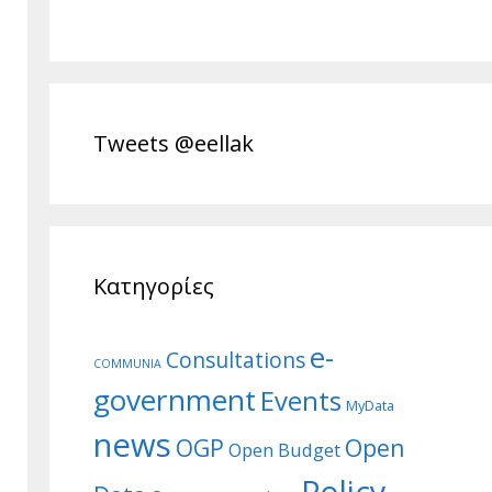
Tweets @eellak
Κατηγορίες
e-
Consultations
COMMUNIA
government
Events
MyData
news
Open
OGP
Open Budget
Policy