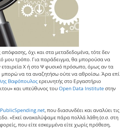
 απόφασης, όχι και στα μεταδεδομένα, τότε δεν
κό μου τρόπο. Για παράδειγμα, θα μπορούσα να
ν εταιρεία Χ ή στο Ψ φυσικό πρόσωπο, όμως αν τα
ν μπορώ να τα αναζητήσω ούτε να αθροίσω. Άρα επί
λης Βαφόπουλος
ερευνητής στο Εργαστήριο
ιτου» και υπεύθυνος του
Open Data Institute
στην
PublicSpending.net
, που διασυνδέει και αναλύει τις
εδο. «Εκεί ανακαλύψαμε πάρα πολλά λάθη (σ.σ. στη
ορείς, που είτε εσκεμμένα είτε χωρίς πρόθεση,