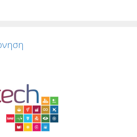
έρνηση