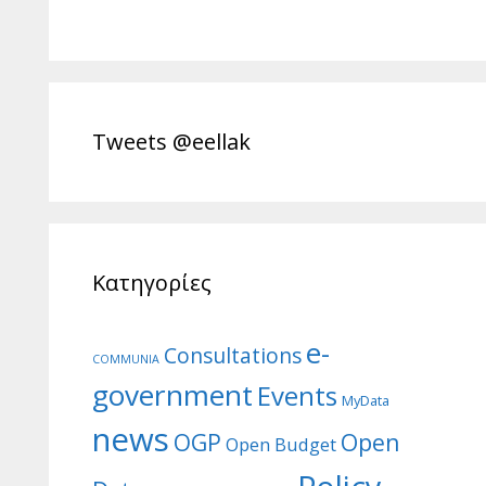
Tweets @eellak
Κατηγορίες
e-
Consultations
COMMUNIA
government
Events
MyData
news
Open
OGP
Open Budget