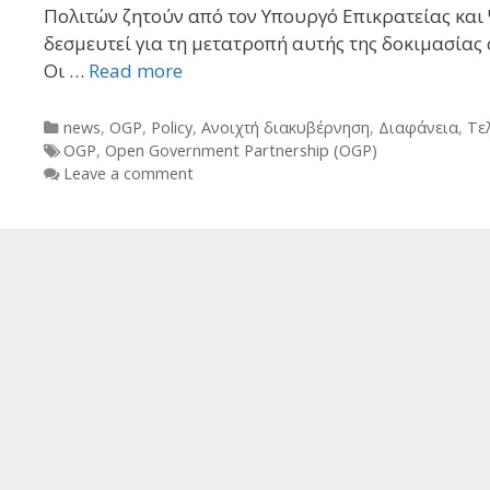
Πολιτών ζητούν από τον Υπουργό Επικρατείας και
δεσμευτεί για τη μετατροπή αυτής της δοκιμασίας
Οι …
Read more
Categories
news
,
OGP
,
Policy
,
Ανοιχτή διακυβέρνηση
,
Διαφάνεια
,
Τε
Tags
OGP
,
Open Government Partnership (OGP)
Leave a comment