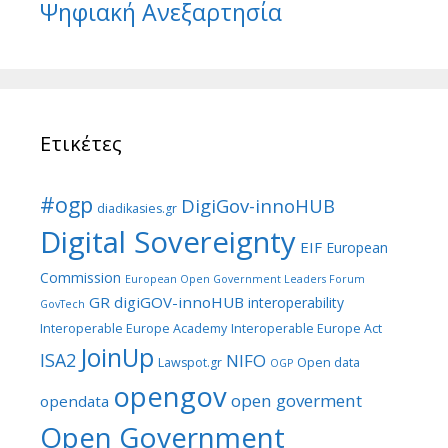
Ψηφιακή Ανεξαρτησία
Ετικέτες
#ogp
DigiGov-innoHUB
diadikasies.gr
Digital Sovereignty
EIF
European
Commission
European Open Government Leaders Forum
GR digiGOV-innoHUB
interoperability
GovTech
Interoperable Europe Academy
Interoperable Europe Act
JoinUp
ISA2
NIFO
Lawspot.gr
Open data
OGP
opengov
open goverment
opendata
Open Government