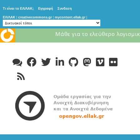
Τι είναι το ΕΛ/ΛΑΚ;
Εγγραφή
Συνδεση
ΕΛ/ΛΑΚ
|
creativecommons.gr
|
mycontent.ellak.gr
|
Μάθε για το ελεύθερο λογισμικ
Skip
to
content