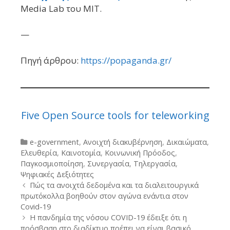
Media Lab του MIT.
—
Πηγή άρθρου:
https://popaganda.gr/
Five Open Source tools for teleworking
Categories
e-government
,
Ανοιχτή διακυβέρνηση
,
Δικαιώματα
,
Ελευθερία
,
Καινοτομία
,
Κοινωνική Πρόοδος
,
Παγκοσμιοποίηση
,
Συνεργασία
,
Τηλεργασία
,
Ψηφιακές Δεξιότητες
Post
Πώς τα ανοιχτά δεδομένα και τα διαλειτουργικά
navigation
πρωτόκολλα βοηθούν στον αγώνα ενάντια στον
Covid-19
Η πανδημία της νόσου COVID-19 έδειξε ότι η
πρόσβαση στο διαδίκτυο πρέπει να είναι βασικό