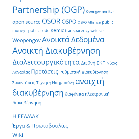
Partnership (OGP)
Opengovmonitor
OSOR
OSPO
open source
public
OSPO Alliance
semic
money - public code
transparency
webinar
Ανοικτά Δεδομένα
Weopengov
Ανοικτή Διακυβέρνηση
Διαλειτουργικότητα
ΕΚΤ
Διεθνή
Νίκος
Προτάσεις
Λαγαρίας
Ρυθμιστική Διακυβέρνηση
ανοιχτή
Συναντήσεις
Τεχνητή Νοημοσύνη
διακυβέρνηση
ηλεκτρονική
διαφάνεια
διακυβέρνηση
Η ΕΕΛ/ΛΑΚ
Έργα & Πρωτοβουλίες
Wiki