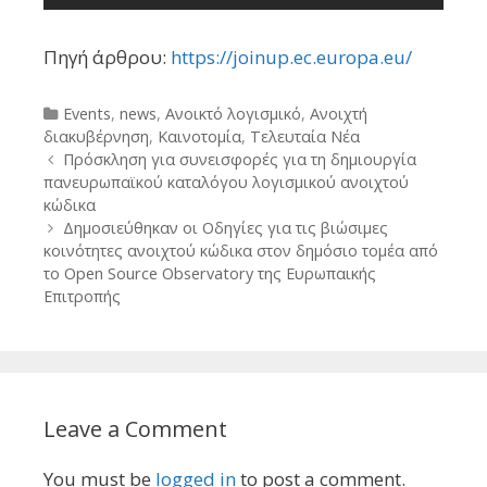
Πηγή άρθρου:
https://joinup.ec.europa.eu/
Categories
Events
,
news
,
Ανοικτό λογισμικό
,
Ανοιχτή
διακυβέρνηση
,
Καινοτομία
,
Τελευταία Νέα
Post
Πρόσκληση για συνεισφορές για τη δημιουργία
navigation
πανευρωπαϊκού καταλόγου λογισμικού ανοιχτού
κώδικα
Δημοσιεύθηκαν οι Οδηγίες για τις βιώσιμες
κοινότητες ανοιχτού κώδικα στον δημόσιο τομέα από
το Open Source Observatory της Ευρωπαικής
Επιτροπής
Leave a Comment
You must be
logged in
to post a comment.