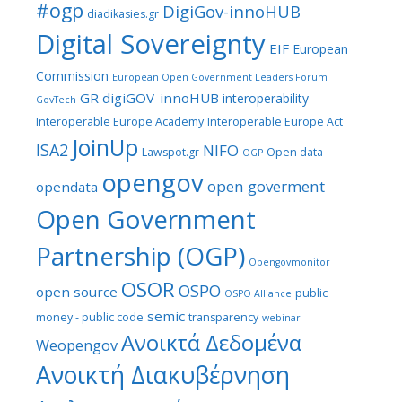
#ogp
DigiGov-innoHUB
diadikasies.gr
Digital Sovereignty
EIF
European
Commission
European Open Government Leaders Forum
GR digiGOV-innoHUB
interoperability
GovTech
Interoperable Europe Academy
Interoperable Europe Act
JoinUp
ISA2
NIFO
Lawspot.gr
Open data
OGP
opengov
open goverment
opendata
Open Government
Partnership (OGP)
Opengovmonitor
OSOR
OSPO
open source
public
OSPO Alliance
semic
money - public code
transparency
webinar
Ανοικτά Δεδομένα
Weopengov
Ανοικτή Διακυβέρνηση