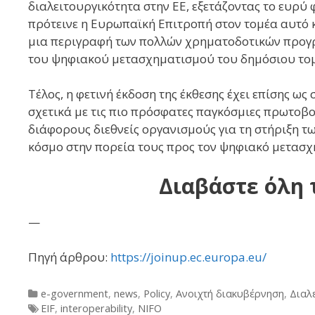
διαλειτουργικότητα στην ΕΕ, εξετάζοντας το ευρ
πρότεινε η Ευρωπαϊκή Επιτροπή στον τομέα αυτό 
μια περιγραφή των πολλών χρηματοδοτικών προγ
του ψηφιακού μετασχηματισμού του δημόσιου τομ
Τέλος, η φετινή έκδοση της έκθεσης έχει επίσης ω
σχετικά με τις πιο πρόσφατες παγκόσμιες πρωτοβ
διάφορους διεθνείς οργανισμούς για τη στήριξη τ
κόσμο στην πορεία τους προς τον ψηφιακό μετασχ
Διαβάστε όλη 
—
Πηγή άρθρου:
https://joinup.ec.europa.eu/
Categories
e-government
,
news
,
Policy
,
Ανοιχτή διακυβέρνηση
,
Διαλ
Tags
EIF
,
interoperability
,
NIFO