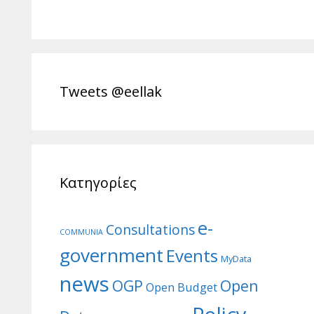
Tweets @eellak
Κατηγορίες
e-
Consultations
COMMUNIA
government
Events
MyData
news
Open
OGP
Open Budget