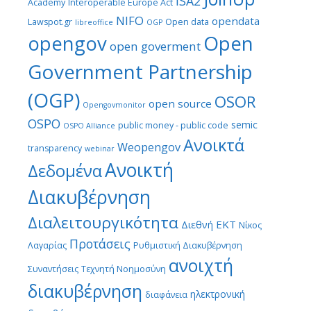
ISA2
Academy
Interoperable Europe Act
NIFO
opendata
Lawspot.gr
Open data
libreoffice
OGP
Open
opengov
open goverment
Government Partnership
(OGP)
OSOR
open source
Opengovmonitor
OSPO
semic
public money - public code
OSPO Alliance
Ανοικτά
Weopengov
transparency
webinar
Ανοικτή
Δεδομένα
Διακυβέρνηση
Διαλειτουργικότητα
ΕΚΤ
Διεθνή
Νίκος
Προτάσεις
Λαγαρίας
Ρυθμιστική Διακυβέρνηση
ανοιχτή
Συναντήσεις
Τεχνητή Νοημοσύνη
διακυβέρνηση
ηλεκτρονική
διαφάνεια