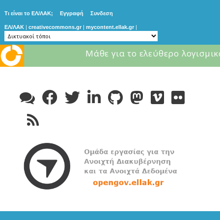
Τι είναι το ΕΛ/ΛΑΚ;
Εγγραφή
Συνδεση
ΕΛ/ΛΑΚ
|
creativecommons.gr
|
mycontent.ellak.gr
|
Μάθε για το ελεύθερο λογισμικ
Skip
to
content