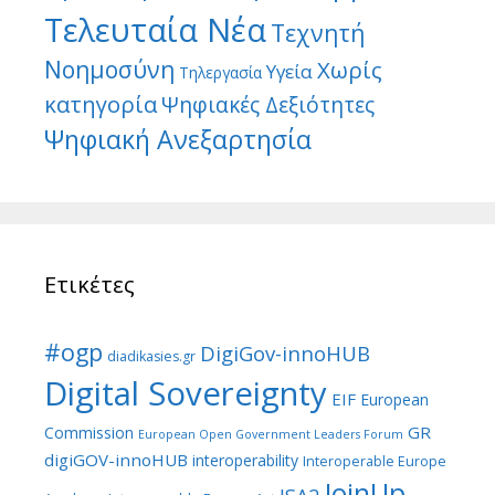
Τελευταία Νέα
Τεχνητή
Νοημοσύνη
Χωρίς
Υγεία
Τηλεργασία
κατηγορία
Ψηφιακές Δεξιότητες
Ψηφιακή Ανεξαρτησία
Ετικέτες
#ogp
DigiGov-innoHUB
diadikasies.gr
Digital Sovereignty
EIF
European
GR
Commission
European Open Government Leaders Forum
digiGOV-innoHUB
interoperability
Interoperable Europe
JoinUp