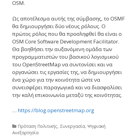
OSM.
Ως αποτέλεσμα αυτής της σύμβασης, το OSMF
θα δημιουργήσει δύο νέους ρόλους. Ο
πρώτος ρόλος που θα προσληφθεί θα είναι ο
OSM Core Software Development Facilitator.
Θα βοηθήσει την αυξανόμενη ομάδα των
προγραμματιστών του βασικού λογισμικού
του OpenStreetMap να συντονίσει και να
οργανώσει τις εργασίες της, να δημιουργήσει
ένα χώρο για την κοινότητα ώστε να
συνεισφέρει παραγωγικά και να διασφαλίσει
την καλή επικοινωνία μεταξύ της κοινότητας.
…
https://blog.openstreetmap.org
Categories
Πρόταση Πολιτικής
,
Συνεργασία
,
Ψηφιακή
Ανεξαρτησία