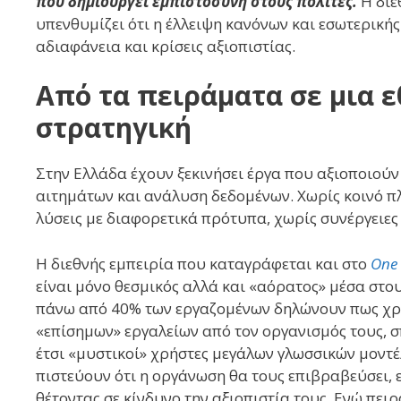
που δημιουργεί εμπιστοσύνη στους πολίτες.
Η διε
υπενθυμίζει ότι η έλλειψη κανόνων και εσωτερικής
αδιαφάνεια και κρίσεις αξιοπιστίας.
Από τα πειράματα σε μια 
στρατηγική
Στην Ελλάδα έχουν ξεκινήσει έργα που αξιοποιούν
αιτημάτων και ανάλυση δεδομένων. Χωρίς κοινό πλ
λύσεις με διαφορετικά πρότυπα, χωρίς συνέργειες
Η διεθνής εμπειρία που καταγράφεται και στο
One 
είναι μόνο θεσμικός αλλά και «αόρατος» μέσα στο
πάνω από 40% των εργαζομένων δηλώνουν πως χρη
«επίσημων» εργαλείων από τον οργανισμός τους, σ
έτσι «μυστικοί» χρήστες μεγάλων γλωσσικών μοντέλ
πιστεύουν ότι η οργάνωση θα τους επιβραβεύσει, 
θέτοντας σε κίνδυνο την αξιοπιστία τους. Ενώ πει