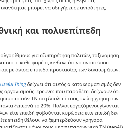
θνής εμπειρία, από χώρες όπως η Ελβετία,
 ικανότητας μπορεί να οδηγήσει σε ανισότητες,
εθνική και πολυεπίπεδη
 αλγορίθμους για εξυπηρέτηση πολιτών, ταξινόμηση
αίσιο, ο κάθε φορέας κινδυνεύει να αναπτύσσει
 και με άνισα επίπεδα προστασίας των δικαιωμάτων.
Useful Thing
δείχνει ότι αυτός ο κατακερματισμός δεν
υς οργανισμούς: έρευνες που παραθέτει δείχνουν ότι
σιμοποιούν ΤΝ στη δουλειά τους, ενώ η χρήση των
πάνια ξεπερνά το 20%. Πολλοί εργαζόμενοι γίνονται
ων είτε επειδή φοβούνται κυρώσεις είτε επειδή δεν
είτε επειδή θέλουν να ξεμπερδεύουν γρήγορα
ραματίζονται μόνοι τους με την παραγωγική ΤΝ (genAI)