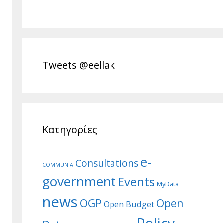
Tweets @eellak
Κατηγορίες
e-
Consultations
COMMUNIA
government
Events
MyData
news
Open
OGP
Open Budget
Policy