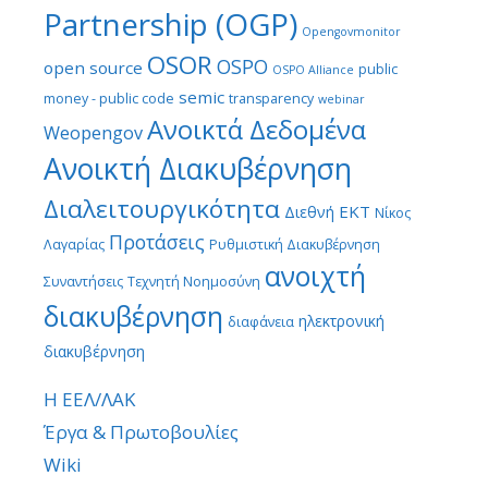
Partnership (OGP)
Opengovmonitor
OSOR
OSPO
open source
public
OSPO Alliance
semic
money - public code
transparency
webinar
Ανοικτά Δεδομένα
Weopengov
Ανοικτή Διακυβέρνηση
Διαλειτουργικότητα
ΕΚΤ
Διεθνή
Νίκος
Προτάσεις
Λαγαρίας
Ρυθμιστική Διακυβέρνηση
ανοιχτή
Συναντήσεις
Τεχνητή Νοημοσύνη
διακυβέρνηση
ηλεκτρονική
διαφάνεια
διακυβέρνηση
Η ΕΕΛ/ΛΑΚ
Έργα & Πρωτοβουλίες
Wiki