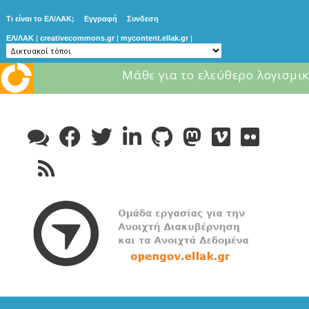
Τι είναι το ΕΛ/ΛΑΚ;
Εγγραφή
Συνδεση
ΕΛ/ΛΑΚ
|
creativecommons.gr
|
mycontent.ellak.gr
|
Μάθε για το ελεύθερο λογισμικ
Skip
to
content