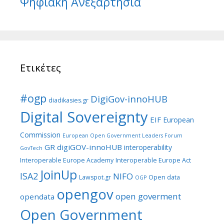
Ψηφιακή Ανεξαρτησία
Ετικέτες
#ogp
DigiGov-innoHUB
diadikasies.gr
Digital Sovereignty
EIF
European
Commission
European Open Government Leaders Forum
GR digiGOV-innoHUB
interoperability
GovTech
Interoperable Europe Academy
Interoperable Europe Act
JoinUp
ISA2
NIFO
Lawspot.gr
Open data
OGP
opengov
open goverment
opendata
Open Government