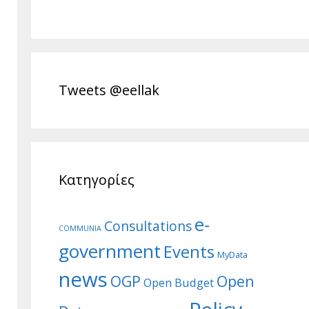
Tweets @eellak
Κατηγορίες
e-
Consultations
COMMUNIA
government
Events
MyData
news
Open
OGP
Open Budget