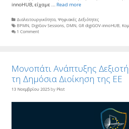
innoHUB, είχαμε …
Read more
Categories
Διαλειτουργικότητα
,
Ψηφιακές Δεξιότητες
Tags
BPMN
,
DigiGov Sessions
,
DMN
,
GR digiGOV-innoHUB
,
Κομ
1 Comment
Μονοπάτι Ανάπτυξης Δεξιοτή
τη Δημόσια Διοίκηση της ΕΕ
13 Νοεμβρίου 2025
by
Pkst