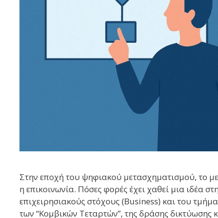
Στην εποχή του ψηφιακού μετασχηματισμού, το μεγ
η επικοινωνία. Πόσες φορές έχει χαθεί μια ιδέα σ
επιχειρησιακούς στόχους (Business) και του τμήματ
των “Κομβικών Τεταρτών”, της δράσης δικτύωσης κ