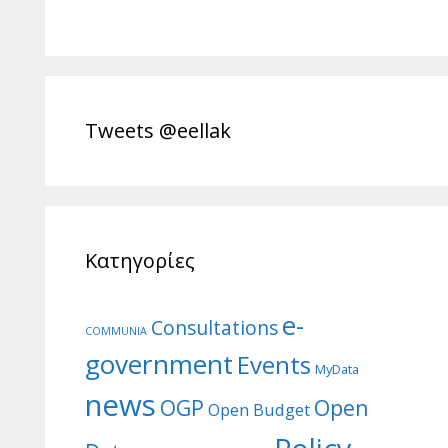
Tweets @eellak
Κατηγορίες
e-
Consultations
COMMUNIA
government
Events
MyData
news
Open
OGP
Open Budget