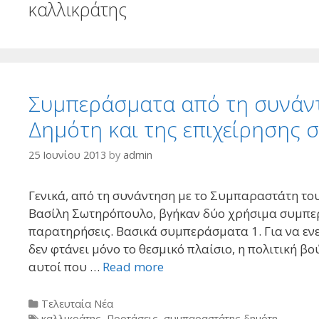
καλλικράτης
Συμπεράσματα από τη συνάν
Δημότη και της επιχείρησης 
25 Ιουνίου 2013
by
admin
Γενικά, από τη συνάντηση με το Συμπαραστάτη του
Βασίλη Σωτηρόπουλο, βγήκαν δύο χρήσιμα συμπερ
παρατηρήσεις. Βασικά συμπεράσματα 1. Για να ενε
δεν φτάνει μόνο το θεσμικό πλαίσιο, η πολιτική βο
αυτοί που …
Read more
Categories
Τελευταία Νέα
Tags
καλλικράτης
,
Προτάσεις
,
συμπαραστάτης δημότη