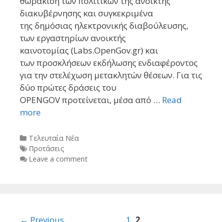
θωράκιση των πολιτικών της ανοικτής
διακυβέρνησης και συγκεκριμένα
της δημόσιας ηλεκτρονικής διαβούλευσης,
των εργαστηρίων ανοικτής
καινοτομίας (Labs.OpenGov.gr) και
των προσκλήσεων εκδήλωσης ενδιαφέροντος
για την στελέχωση μετακλητών θέσεων. Για τις
δύο πρώτες δράσεις του
OPENGOV προτείνεται, μέσα από …
Read
more
Categories
Τελευταία Νέα
Tags
Προτάσεις
Leave a comment
Post
← Previous
1
2