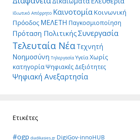
Διαφάνεια
Ελευθερία
Δικαιώματα
Καινοτομία
Κοινωνική
Ιδιωτικό Απόρρητο
ΜΕΛΕΤΗ
Πρόοδος
Παγκοσμιοποίηση
Συνεργασία
Πρόταση Πολιτικής
Τελευταία Νέα
Τεχνητή
Νοημοσύνη
Χωρίς
Υγεία
Τηλεργασία
κατηγορία
Ψηφιακές Δεξιότητες
Ψηφιακή Ανεξαρτησία
Ετικέτες
#ogp
DigiGov-innoHUB
diadikasies.gr