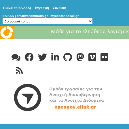
Τι είναι το ΕΛ/ΛΑΚ;
Εγγραφή
Συνδεση
ΕΛ/ΛΑΚ
|
creativecommons.gr
|
mycontent.ellak.gr
|
Μάθε για το ελεύθερο λογισμικ
Skip
to
content