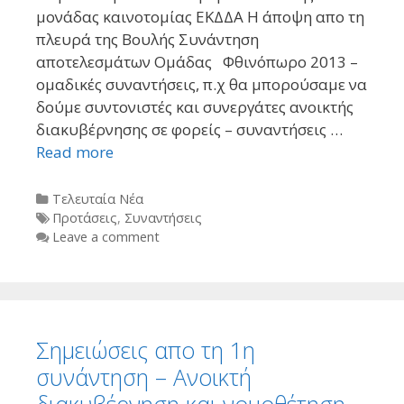
μονάδας καινοτομίας ΕΚΔΔΑ Η άποψη απο τη
πλευρά της Βουλής Συνάντηση
αποτελεσμάτων Ομάδας Φθινόπωρο 2013 –
ομαδικές συναντήσεις, π.χ θα μπορούσαμε να
δούμε συντονιστές και συνεργάτες ανοικτής
διακυβέρνησης σε φορείς – συναντήσεις …
Read more
Categories
Τελευταία Νέα
Tags
Προτάσεις
,
Συναντήσεις
Leave a comment
Σημειώσεις απο τη 1η
συνάντηση – Ανοικτή
διακυβέρνηση και νομοθέτηση