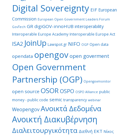
Digital Sovereignty
EIF
European
Commission
European Open Government Leaders Forum
GR digiGOV-innoHUB
interoperability
GovTech
Interoperable Europe Academy
Interoperable Europe Act
JoinUp
ISA2
NIFO
Lawspot.gr
Open data
OGP
opengov
open goverment
opendata
Open Government
Partnership (OGP)
Opengovmonitor
OSOR
OSPO
open source
public
OSPO Alliance
semic
money - public code
transparency
webinar
Ανοικτά Δεδομένα
Weopengov
Ανοικτή Διακυβέρνηση
Διαλειτουργικότητα
ΕΚΤ
Διεθνή
Νίκος