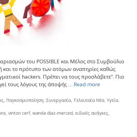
ογαριασμών του POSSIBLE και Μέλος στο Συμβούλιο
ωνή και το πρότυπο των ατόμων αναπηρίες καθώς
ματικοί hackers. Πρέπει να τους προσλάβετε“. Πιο
ηγεί τους λόγους της άποψής …
Read more
ος
,
Παγκοσμιοποίηση
,
Συνεργασία
,
Τελευταία Νέα
,
Υγεία
,
ons
,
vinton cerf
,
wanda diaz-merced
,
ειδικές ανάγκες
,