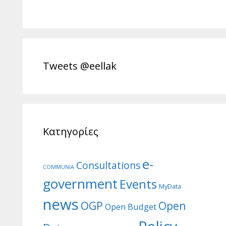
Tweets @eellak
Κατηγορίες
e-
Consultations
COMMUNIA
government
Events
MyData
news
Open
OGP
Open Budget