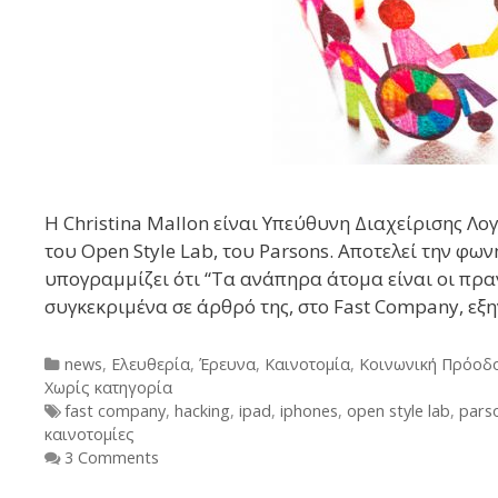
Η Christina Mallon είναι Υπεύθυνη Διαχείρισης Λ
του Open Style Lab, του Parsons. Αποτελεί την φ
υπογραμμίζει ότι “Τα ανάπηρα άτομα είναι οι πραγ
συγκεκριμένα σε άρθρό της, στο Fast Company, εξ
Categories
news
,
Ελευθερία
,
Έρευνα
,
Καινοτομία
,
Κοινωνική Πρόοδ
Χωρίς κατηγορία
Tags
fast company
,
hacking
,
ipad
,
iphones
,
open style lab
,
pars
καινοτομίες
3 Comments