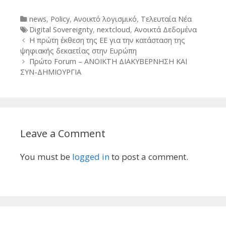
Categories
news
,
Policy
,
Ανοικτό λογισμικό
,
Τελευταία Νέα
Tags
Digital Sovereignty
,
nextcloud
,
Ανοικτά Δεδομένα
Post
Η πρώτη έκθεση της ΕΕ για την κατάσταση της
navigation
ψηφιακής δεκαετίας στην Ευρώπη
Πρώτο Forum – ΑΝΟΙΚΤΗ ΔΙΑΚΥΒΕΡΝΗΣΗ ΚΑΙ
ΣΥΝ-ΔΗΜΙΟΥΡΓΙΑ
Leave a Comment
You must be
logged in
to post a comment.