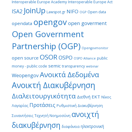
Interoperable Europe Academy
Interoperable Europe Act
JoinUp
ISA2
NIFO
Lawspot.gr
Open data
OGP
opengov
open goverment
opendata
Open Government
Partnership (OGP)
Opengovmonitor
OSOR
OSPO
open source
public
OSPO Alliance
semic
money - public code
transparency
webinar
Ανοικτά Δεδομένα
Weopengov
Ανοικτή Διακυβέρνηση
Διαλειτουργικότητα
ΕΚΤ
Διεθνή
Νίκος
Προτάσεις
Λαγαρίας
Ρυθμιστική Διακυβέρνηση
ανοιχτή
Συναντήσεις
Τεχνητή Νοημοσύνη
διακυβέρνηση
ηλεκτρονική
διαφάνεια