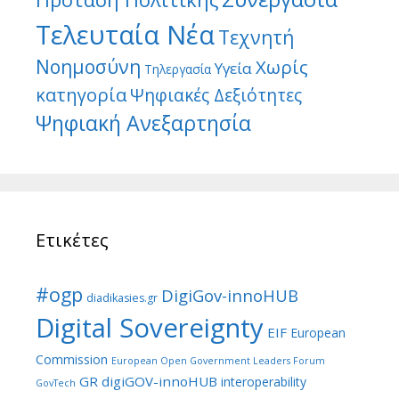
Τελευταία Νέα
Τεχνητή
Νοημοσύνη
Χωρίς
Υγεία
Τηλεργασία
κατηγορία
Ψηφιακές Δεξιότητες
Ψηφιακή Ανεξαρτησία
Ετικέτες
#ogp
DigiGov-innoHUB
diadikasies.gr
Digital Sovereignty
EIF
European
Commission
European Open Government Leaders Forum
GR digiGOV-innoHUB
interoperability
GovTech