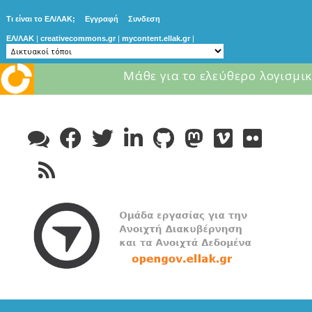
Τι είναι το ΕΛ/ΛΑΚ;
Εγγραφή
Συνδεση
ΕΛ/ΛΑΚ
|
creativecommons.gr
|
mycontent.ellak.gr
|
Μάθε για το ελεύθερο λογισμικ
Skip
to
content