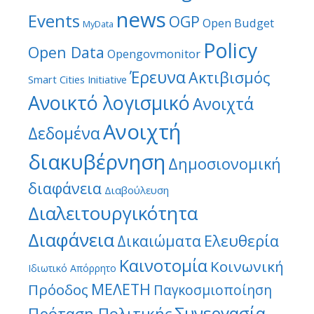
news
Events
OGP
Open Budget
MyData
Policy
Open Data
Opengovmonitor
Έρευνα
Ακτιβισμός
Smart Cities Initiative
Ανοικτό λογισμικό
Ανοιχτά
Ανοιχτή
Δεδομένα
διακυβέρνηση
Δημοσιονομική
διαφάνεια
Διαβούλευση
Διαλειτουργικότητα
Διαφάνεια
Ελευθερία
Δικαιώματα
Καινοτομία
Κοινωνική
Ιδιωτικό Απόρρητο
ΜΕΛΕΤΗ
Πρόοδος
Παγκοσμιοποίηση
Συνεργασία
Πρόταση Πολιτικής