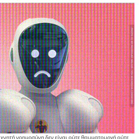
τεχνητή νοημοσύνη δεν είναι ούτε θαυματουργή ούτε