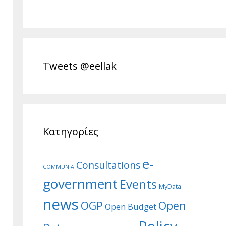
Tweets @eellak
Κατηγορίες
e-
Consultations
COMMUNIA
government
Events
MyData
news
Open
OGP
Open Budget