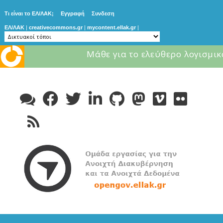
Τι είναι το ΕΛ/ΛΑΚ;
Εγγραφή
Συνδεση
ΕΛ/ΛΑΚ
|
creativecommons.gr
|
mycontent.ellak.gr
|
Μάθε για το ελεύθερο λογισμικ
Skip
to
content