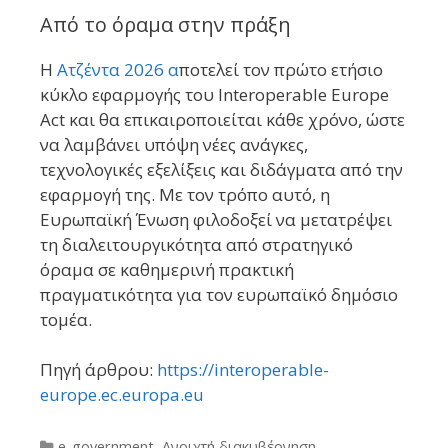
Από το όραμα στην πράξη
Η
Ατζέντα 2026 α
ποτελεί τον πρώτο ετήσιο
κύκλο εφαρμογής του Interoperable Europe
Act και θα επικαιροποιείται κάθε χρόνο, ώστε
να λαμβάνει υπόψη νέες ανάγκες,
τεχνολογικές εξελίξεις και διδάγματα από την
εφαρμογή της. Με τον τρόπο αυτό, η
Ευρωπαϊκή Ένωση φιλοδοξεί να μετατρέψει
τη διαλειτουργικότητα από στρατηγικό
όραμα σε καθημερινή πρακτική
πραγματικότητα για τον ευρωπαϊκό δημόσιο
τομέα.
Πηγή άρθρου:
https://interoperable-
europe.ec.europa.eu
Categories
e-government
,
Ανοιχτή διακυβέρνηση
,