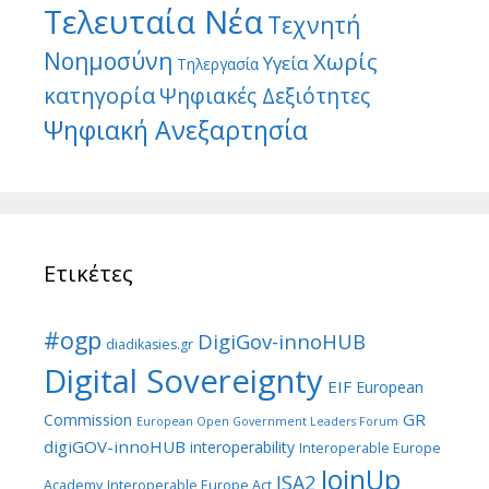
Τελευταία Νέα
Τεχνητή
Νοημοσύνη
Χωρίς
Υγεία
Τηλεργασία
κατηγορία
Ψηφιακές Δεξιότητες
Ψηφιακή Ανεξαρτησία
Ετικέτες
#ogp
DigiGov-innoHUB
diadikasies.gr
Digital Sovereignty
EIF
European
GR
Commission
European Open Government Leaders Forum
digiGOV-innoHUB
interoperability
Interoperable Europe
JoinUp
ISA2
Academy
Interoperable Europe Act