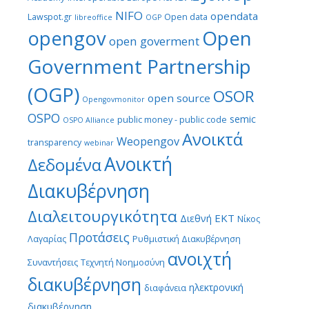
NIFO
opendata
Lawspot.gr
Open data
libreoffice
OGP
Open
opengov
open goverment
Government Partnership
(OGP)
OSOR
open source
Opengovmonitor
OSPO
semic
public money - public code
OSPO Alliance
Ανοικτά
Weopengov
transparency
webinar
Ανοικτή
Δεδομένα
Διακυβέρνηση
Διαλειτουργικότητα
ΕΚΤ
Διεθνή
Νίκος
Προτάσεις
Λαγαρίας
Ρυθμιστική Διακυβέρνηση
ανοιχτή
Συναντήσεις
Τεχνητή Νοημοσύνη
διακυβέρνηση
ηλεκτρονική
διαφάνεια
διακυβέρνηση