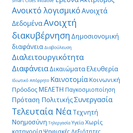
Smart Cities Initiative
Ανοικτό λογισμικό
Ανοιχτά
Ανοιχτή
Δεδομένα
διακυβέρνηση
Δημοσιονομική
διαφάνεια
Διαβούλευση
Διαλειτουργικότητα
Διαφάνεια
Ελευθερία
Δικαιώματα
Καινοτομία
Κοινωνική
Ιδιωτικό Απόρρητο
ΜΕΛΕΤΗ
Πρόοδος
Παγκοσμιοποίηση
Συνεργασία
Πρόταση Πολιτικής
Τελευταία Νέα
Τεχνητή
Νοημοσύνη
Χωρίς
Υγεία
Τηλεργασία
κατηγορία
Ψηφιακές Δεξιότητες