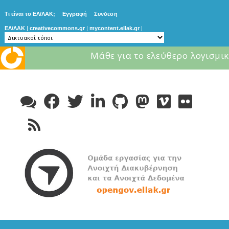
Τι είναι το ΕΛ/ΛΑΚ;
Εγγραφή
Συνδεση
ΕΛ/ΛΑΚ
|
creativecommons.gr
|
mycontent.ellak.gr
|
Μάθε για το ελεύθερο λογισμικ
Skip
to
content