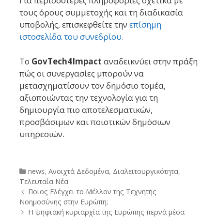
Για περισσότερες πληροφορίες σχετικά με
τους όρους συμμετοχής και τη διαδικασία
υποβολής, επισκεφθείτε την
επίσημη
ιστοσελίδα του συνεδρίου.
Το
GovTech4Impact
αναδεικνύει στην πράξη
πώς οι συνεργασίες μπορούν να
μετασχηματίσουν τον δημόσιο τομέα,
αξιοποιώντας την τεχνολογία για τη
δημιουργία πιο αποτελεσματικών,
προσβάσιμων και ποιοτικών δημόσιων
υπηρεσιών.
Categories
news
,
Ανοιχτά Δεδομένα
,
Διαλειτουργικότητα
,
Τελευταία Νέα
Post
Ποιος Ελέγχει το Μέλλον της Τεχνητής
navigation
Νοημοσύνης στην Ευρώπη;
Η ψηφιακή κυριαρχία της Ευρώπης περνά μέσα