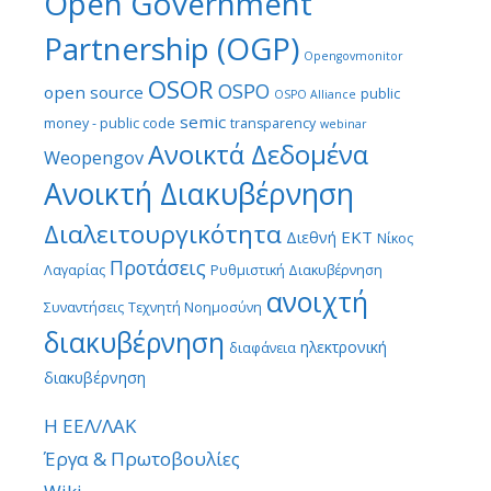
Open Government
Partnership (OGP)
Opengovmonitor
OSOR
OSPO
open source
public
OSPO Alliance
semic
money - public code
transparency
webinar
Ανοικτά Δεδομένα
Weopengov
Ανοικτή Διακυβέρνηση
Διαλειτουργικότητα
ΕΚΤ
Διεθνή
Νίκος
Προτάσεις
Λαγαρίας
Ρυθμιστική Διακυβέρνηση
ανοιχτή
Συναντήσεις
Τεχνητή Νοημοσύνη
διακυβέρνηση
ηλεκτρονική
διαφάνεια
διακυβέρνηση
Η ΕΕΛ/ΛΑΚ
Έργα & Πρωτοβουλίες