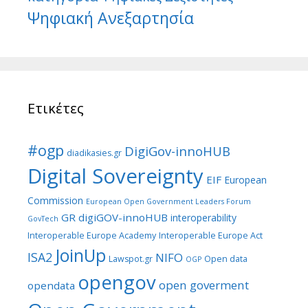
Ψηφιακή Ανεξαρτησία
Ετικέτες
#ogp
DigiGov-innoHUB
diadikasies.gr
Digital Sovereignty
EIF
European
Commission
European Open Government Leaders Forum
GR digiGOV-innoHUB
interoperability
GovTech
Interoperable Europe Academy
Interoperable Europe Act
JoinUp
ISA2
NIFO
Lawspot.gr
Open data
OGP
opengov
open goverment
opendata