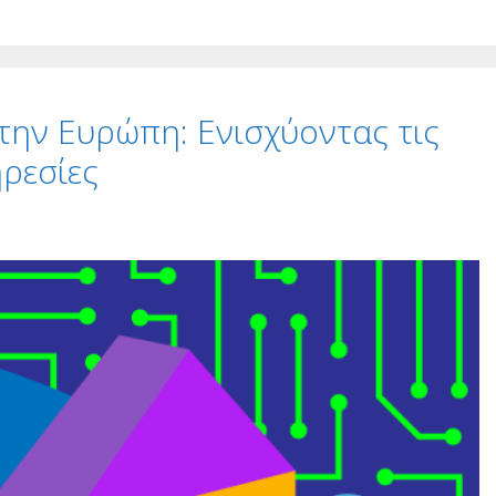
 την Ευρώπη: Ενισχύοντας τις
ηρεσίες