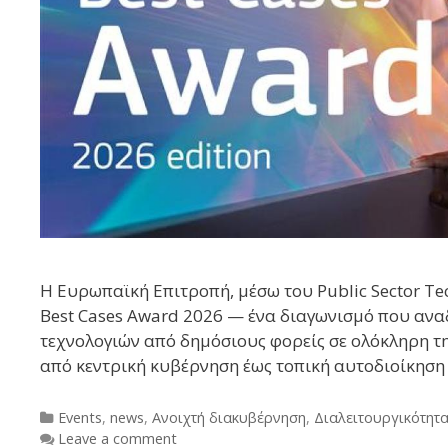
Η Ευρωπαϊκή Επιτροπή, μέσω του Public Sector Tec
Best Cases Award 2026 — ένα διαγωνισμό που ανα
τεχνολογιών από δημόσιους φορείς σε ολόκληρη τη
από κεντρική κυβέρνηση έως τοπική αυτοδιοίκησ
Categories
Events
,
news
,
Ανοιχτή διακυβέρνηση
,
Διαλειτουργικότητ
Leave a comment