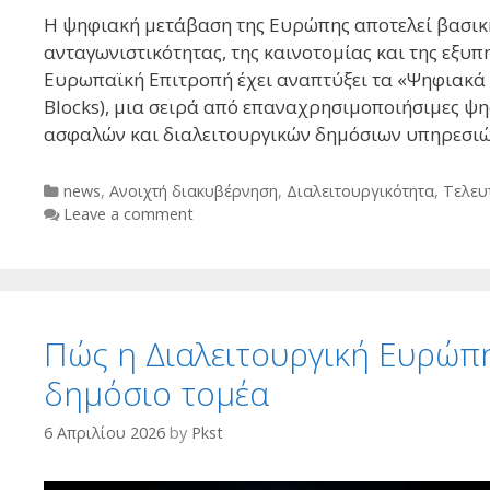
Η ψηφιακή μετάβαση της Ευρώπης αποτελεί βασική
ανταγωνιστικότητας, της καινοτομίας και της εξυπ
Ευρωπαϊκή Επιτροπή έχει αναπτύξει τα «Ψηφιακά Δ
Blocks), μια σειρά από επαναχρησιμοποιήσιμες ψη
ασφαλών και διαλειτουργικών δημόσιων υπηρεσι
Categories
news
,
Ανοιχτή διακυβέρνηση
,
Διαλειτουργικότητα
,
Τελευ
Leave a comment
Πώς η Διαλειτουργική Ευρώπη
δημόσιο τομέα
6 Απριλίου 2026
by
Pkst