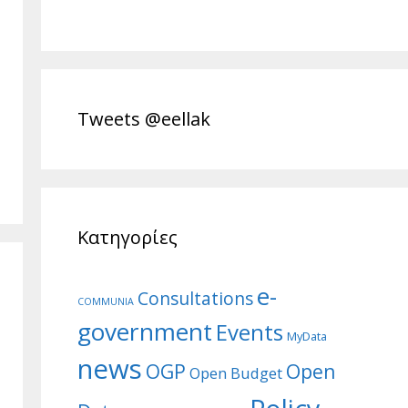
Tweets @eellak
Κατηγορίες
e-
Consultations
COMMUNIA
government
Events
MyData
news
Open
OGP
Open Budget