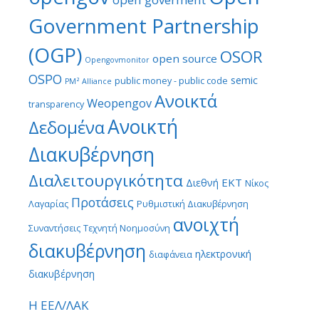
Government Partnership
(OGP)
OSOR
open source
Opengovmonitor
OSPO
semic
public money - public code
PM² Alliance
Ανοικτά
Weopengov
transparency
Ανοικτή
Δεδομένα
Διακυβέρνηση
Διαλειτουργικότητα
ΕΚΤ
Διεθνή
Νίκος
Προτάσεις
Λαγαρίας
Ρυθμιστική Διακυβέρνηση
ανοιχτή
Συναντήσεις
Τεχνητή Νοημοσύνη
διακυβέρνηση
ηλεκτρονική
διαφάνεια
διακυβέρνηση
Η ΕΕΛ/ΛΑΚ