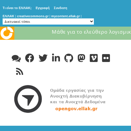
Τι είναι το ΕΛ/ΛΑΚ;
Εγγραφή
Συνδεση
ΕΛ/ΛΑΚ
|
creativecommons.gr
|
mycontent.ellak.gr
|
Μάθε για το ελεύθερο λογισμικ
Skip
to
content