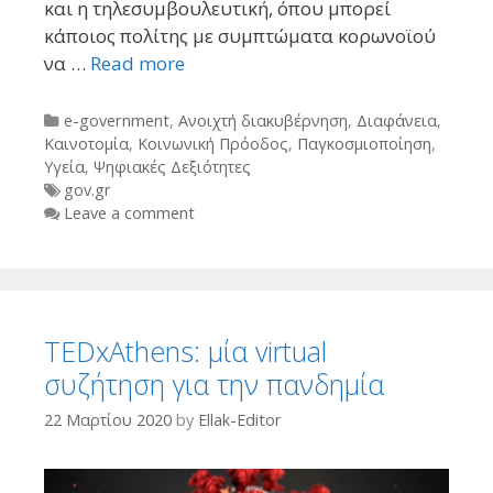
και η τηλεσυμβουλευτική, όπου μπορεί
κάποιος πολίτης με συμπτώματα κορωνοϊού
να …
Read more
Categories
e-government
,
Ανοιχτή διακυβέρνηση
,
Διαφάνεια
,
Καινοτομία
,
Κοινωνική Πρόοδος
,
Παγκοσμιοποίηση
,
Υγεία
,
Ψηφιακές Δεξιότητες
Tags
gov.gr
Leave a comment
TEDxAthens: μία virtual
συζήτηση για την πανδημία
22 Μαρτίου 2020
by
Ellak-Editor