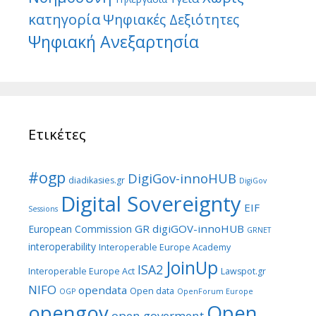
κατηγορία
Ψηφιακές Δεξιότητες
Ψηφιακή Ανεξαρτησία
Ετικέτες
#ogp
DigiGov-innoHUB
diadikasies.gr
DigiGov
Digital Sovereignty
EIF
Sessions
GR digiGOV-innoHUB
European Commission
GRNET
interoperability
Interoperable Europe Academy
JoinUp
ISA2
Interoperable Europe Act
Lawspot.gr
NIFO
opendata
Open data
OGP
OpenForum Europe
Open
opengov
open goverment