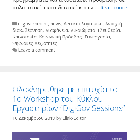
πολιτιστικό, εκπαιδευτικό και εν …
Read more
Categories
e-government
,
news
,
Ανοικτό λογισμικό
,
Ανοιχτή
διακυβέρνηση
,
Διαφάνεια
,
Δικαιώματα
,
Ελευθερία
,
Καινοτομία
,
Κοινωνική Πρόοδος
,
Συνεργασία
,
Ψηφιακές Δεξιότητες
Leave a comment
Ολοκληρώθηκε με επιτυχία το
1ο Workshop του Κύκλου
Εργαστηρίων “DigiGov Sessions”
10 Δεκεμβρίου 2019
by
Ellak-Editor