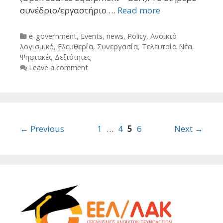
συνέδριο/εργαστήριο …
Read more
Categories
e-government
,
Events
,
news
,
Policy
,
Ανοικτό
λογισμικό
,
Ελευθερία
,
Συνεργασία
,
Τελευταία Νέα
,
Ψηφιακές Δεξιότητες
Leave a comment
Post
← Previous
1
…
4
5
6
Next →
navigation