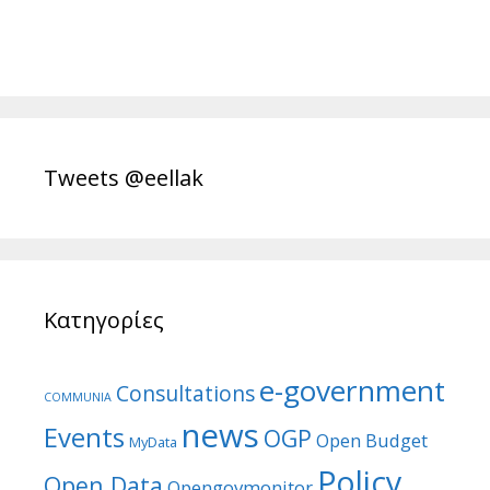
Tweets @eellak
Κατηγορίες
e-government
Consultations
COMMUNIA
news
Events
OGP
Open Budget
MyData
Policy
Open Data
Opengovmonitor