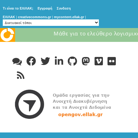
Τι είναι το ΕΛ/ΛΑΚ;
Εγγραφή
Συνδεση
ΕΛ/ΛΑΚ
|
creativecommons.gr
|
mycontent.ellak.gr
|
Μάθε για το ελεύθερο λογισμικ
Skip
to
content