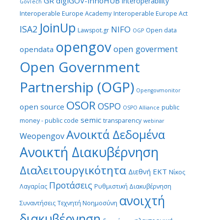
GR digiGOV-innoHUB
interoperability
GovTech
Interoperable Europe Academy
Interoperable Europe Act
JoinUp
ISA2
NIFO
Lawspot.gr
Open data
OGP
opengov
open goverment
opendata
Open Government
Partnership (OGP)
Opengovmonitor
OSOR
OSPO
open source
public
OSPO Alliance
semic
money - public code
transparency
webinar
Ανοικτά Δεδομένα
Weopengov
Ανοικτή Διακυβέρνηση
Διαλειτουργικότητα
ΕΚΤ
Διεθνή
Νίκος
Προτάσεις
Λαγαρίας
Ρυθμιστική Διακυβέρνηση
ανοιχτή
Συναντήσεις
Τεχνητή Νοημοσύνη
διακυβέρνηση