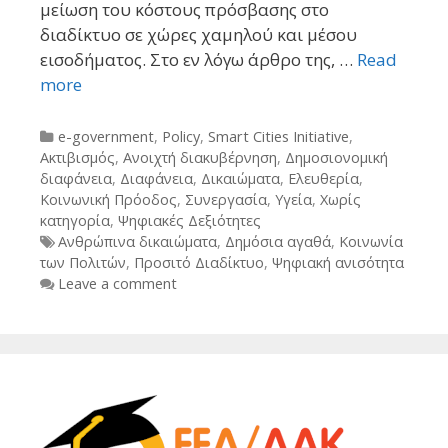
μείωση του κόστους πρόσβασης στο
διαδίκτυο σε χώρες χαμηλού και μέσου
εισοδήματος. Στο εν λόγω άρθρο της, …
Read
more
Categories
e-government
,
Policy
,
Smart Cities Initiative
,
Ακτιβισμός
,
Ανοιχτή διακυβέρνηση
,
Δημοσιονομική
διαφάνεια
,
Διαφάνεια
,
Δικαιώματα
,
Ελευθερία
,
Κοινωνική Πρόοδος
,
Συνεργασία
,
Υγεία
,
Χωρίς
κατηγορία
,
Ψηφιακές Δεξιότητες
Tags
Ανθρώπινα δικαιώματα
,
Δημόσια αγαθά
,
Κοινωνία
των Πολιτών
,
Προσιτό Διαδίκτυο
,
Ψηφιακή ανισότητα
Leave a comment