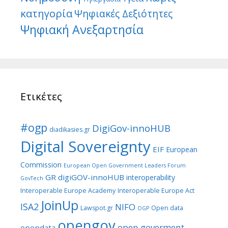
κατηγορία
Ψηφιακές Δεξιότητες
Ψηφιακή Ανεξαρτησία
Ετικέτες
#ogp
DigiGov-innoHUB
diadikasies.gr
Digital Sovereignty
EIF
European
Commission
European Open Government Leaders Forum
GR digiGOV-innoHUB
interoperability
GovTech
Interoperable Europe Academy
Interoperable Europe Act
JoinUp
ISA2
NIFO
Lawspot.gr
Open data
OGP
opengov
open goverment
opendata