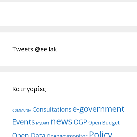
Tweets @eellak
Κατηγορίες
e-government
Consultations
COMMUNIA
news
Events
OGP
Open Budget
MyData
Policy
Open Data
Opengovmonitor