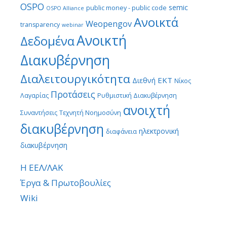
OSPO
semic
public money - public code
OSPO Alliance
Ανοικτά
Weopengov
transparency
webinar
Ανοικτή
Δεδομένα
Διακυβέρνηση
Διαλειτουργικότητα
ΕΚΤ
Διεθνή
Νίκος
Προτάσεις
Λαγαρίας
Ρυθμιστική Διακυβέρνηση
ανοιχτή
Συναντήσεις
Τεχνητή Νοημοσύνη
διακυβέρνηση
ηλεκτρονική
διαφάνεια
διακυβέρνηση
Η ΕΕΛ/ΛΑΚ
Έργα & Πρωτοβουλίες
Wiki