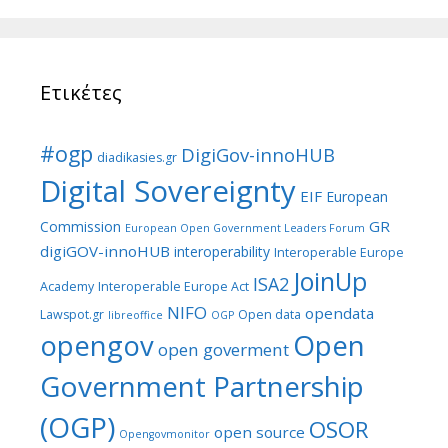
Ετικέτες
#ogp
DigiGov-innoHUB
diadikasies.gr
Digital Sovereignty
EIF
European
GR
Commission
European Open Government Leaders Forum
digiGOV-innoHUB
interoperability
Interoperable Europe
JoinUp
ISA2
Academy
Interoperable Europe Act
NIFO
opendata
Lawspot.gr
Open data
libreoffice
OGP
Open
opengov
open goverment
Government Partnership
(OGP)
OSOR
open source
Opengovmonitor