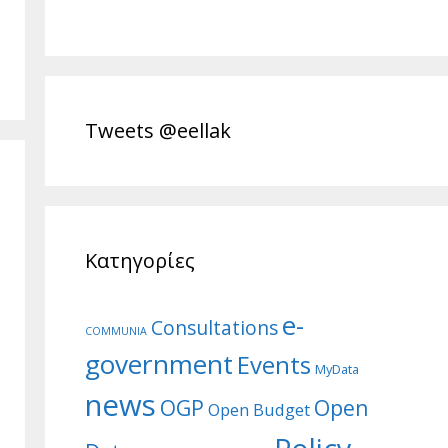
Tweets @eellak
Κατηγορίες
e-
Consultations
COMMUNIA
government
Events
MyData
news
Open
OGP
Open Budget